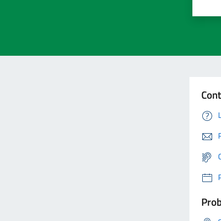
Cont
Prob