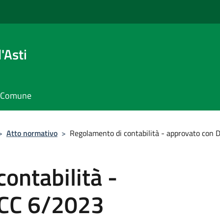
'Asti
il Comune
>
Atto normativo
>
Regolamento di contabilità - approvato con
ontabilità -
DCC 6/2023