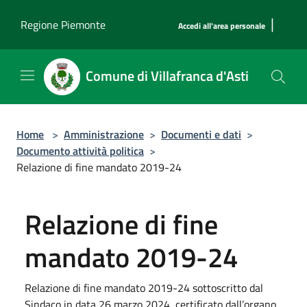
Salta al contenuto principale
|
Regione Piemonte
Accedi all'area personale
Comune di Villafranca d'Asti
Home
>
Amministrazione
>
Documenti e dati
>
Documento attività politica
>
Relazione di fine mandato 2019-24
Relazione di fine
mandato 2019-24
Relazione di fine mandato 2019-24 sottoscritto dal
Sindaco in data 26 marzo 2024, certificato dall’organo