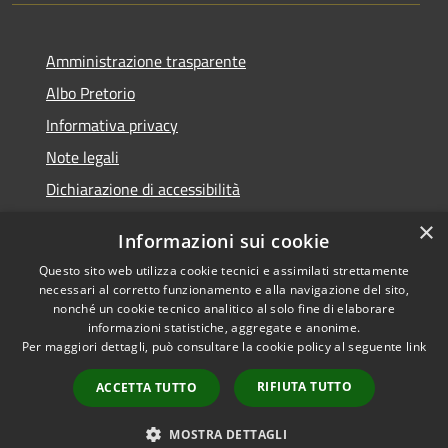
Amministrazione trasparente
Albo Pretorio
Informativa privacy
Note legali
Dichiarazione di accessibilità
×
Informazioni sui cookie
Questo sito web utilizza cookie tecnici e assimilati strettamente
RSS
Comune convenzionato
necessari al corretto funzionamento e alla navigazione del sito,
nonché un cookie tecnico analitico al solo fine di elaborare
Accessibilità
Astigov
informazioni statistiche, aggregate e anonime.
Privacy
Per maggiori dettagli, può consultare la cookie policy al seguente
link
Progetto
|
Convenzione
|
Cookie
Adesioni
Mappa del sito
RIFIUTA TUTTO
ACCETTA TUTTO
•
Accesso redazione
MOSTRA DETTAGLI