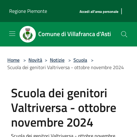
Salta al contenuto principale
|
Regione Piemonte
Accedi all'area personale
Comune di Villafranca d'Asti
Home
>
Novità
>
Notizie
>
Scuola
>
Scuola dei genitori Valtriversa - ottobre novembre 2024
Scuola dei genitori
Valtriversa - ottobre
novembre 2024
Scuola dei genitori Valtriversa - ottobre novembre