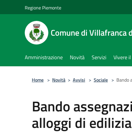
Salta al contenuto principale
Regione Piemonte
Comune di Villafranca d
Amministrazione
Novità
Servizi
Vivere 
Home
>
Novità
>
Avvisi
>
Sociale
>
Bando as
Bando assegnazi
alloggi di edilizi