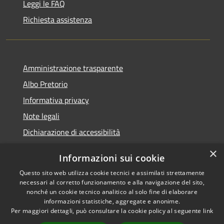
Leggi le FAQ
Richiesta assistenza
Amministrazione trasparente
Albo Pretorio
Informativa privacy
Note legali
Dichiarazione di accessibilità
×
Informazioni sui cookie
Questo sito web utilizza cookie tecnici e assimilati strettamente
RSS
Comune convenzionato
necessari al corretto funzionamento e alla navigazione del sito,
nonché un cookie tecnico analitico al solo fine di elaborare
Accessibilità
Astigov
informazioni statistiche, aggregate e anonime.
Privacy
Per maggiori dettagli, può consultare la cookie policy al seguente
link
Progetto
|
Convenzione
|
Cookie