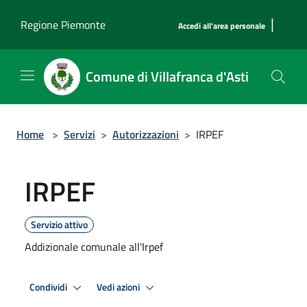
Salta al contenuto principale
|
Regione Piemonte
Accedi all'area personale
Comune di Villafranca d'Asti
Home
>
Servizi
>
Autorizzazioni
>
IRPEF
IRPEF
Servizio attivo
Addizionale comunale all'Irpef
Condividi
Vedi azioni