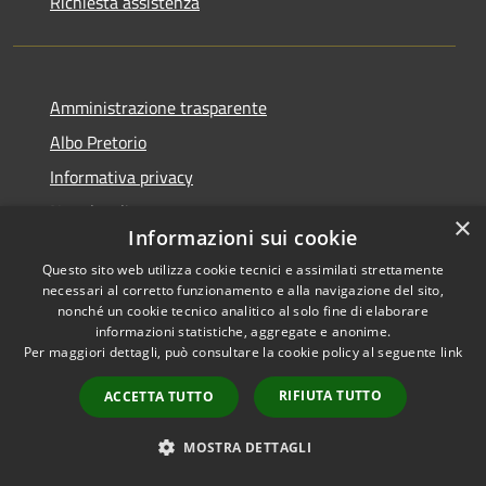
Richiesta assistenza
Amministrazione trasparente
Albo Pretorio
Informativa privacy
Note legali
×
Informazioni sui cookie
Dichiarazione di accessibilità
Questo sito web utilizza cookie tecnici e assimilati strettamente
necessari al corretto funzionamento e alla navigazione del sito,
nonché un cookie tecnico analitico al solo fine di elaborare
informazioni statistiche, aggregate e anonime.
RSS
Comune convenzionato
Per maggiori dettagli, può consultare la cookie policy al seguente
link
Accessibilità
Astigov
RIFIUTA TUTTO
ACCETTA TUTTO
Privacy
Progetto
|
Convenzione
|
Cookie
Adesioni
MOSTRA DETTAGLI
Mappa del sito