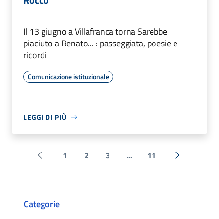
Rocco
Il 13 giugno a Villafranca torna Sarebbe
piaciuto a Renato... : passeggiata, poesie e
ricordi
Comunicazione istituzionale
LEGGI DI PIÙ
1
2
3
...
11
Pagina precedente
Successiva 
Categorie