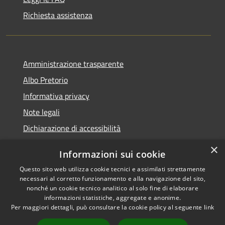
Richiesta assistenza
Amministrazione trasparente
Albo Pretorio
Informativa privacy
Note legali
Dichiarazione di accessibilità
×
Informazioni sui cookie
Questo sito web utilizza cookie tecnici e assimilati strettamente
RSS
Comune convenzionato
necessari al corretto funzionamento e alla navigazione del sito,
nonché un cookie tecnico analitico al solo fine di elaborare
Accessibilità
Astigov
informazioni statistiche, aggregate e anonime.
Privacy
Per maggiori dettagli, può consultare la cookie policy al seguente
link
Progetto
|
Convenzione
|
Cookie
Adesioni