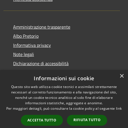
Amministrazione trasparente
Albo Pretorio
Informativa privacy
Note legali
Dichiarazione di accessibilità
×
Informazioni sui cookie
Questo sito web utilizza cookie tecnici e assimilati strettamente
RSS
Comune convenzionato
necessari al corretto funzionamento e alla navigazione del sito,
nonché un cookie tecnico analitico al solo fine di elaborare
Accessibilità
Astigov
informazioni statistiche, aggregate e anonime.
Privacy
Per maggiori dettagli, può consultare la cookie policy al seguente
link
Progetto
|
Convenzione
|
Cookie
Adesioni
Mappa del sito
RIFIUTA TUTTO
ACCETTA TUTTO