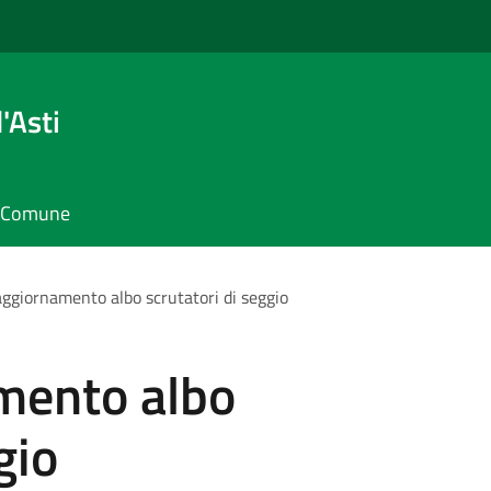
'Asti
il Comune
aggiornamento albo scrutatori di seggio
mento albo
gio