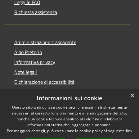
Leggi le FAQ
Richiesta assistenza
Amministrazione trasparente
Albo Pretorio
Informativa privacy
Note legali
Dichiarazione di accessibilità
×
Informazioni sui cookie
Questo sito web utilizza cookie tecnici e assimilati strettamente
RSS
Comune convenzionato
necessari al corretto funzionamento e alla navigazione del sito,
nonché un cookie tecnico analitico al solo fine di elaborare
Accessibilità
Astigov
informazioni statistiche, aggregate e anonime.
Privacy
Per maggiori dettagli, può consultare la cookie policy al seguente
link
Progetto
|
Convenzione
|
Cookie