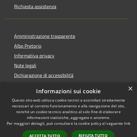
Richiesta assistenza
Amministrazione trasparente
Albo Pretorio
Informativa privacy
Note legali
Dichiarazione di accessibilità
×
Informazioni sui cookie
Questo sito web utilizza cookie tecnici e assimilati strettamente
RSS
Comune convenzionato
necessari al corretto funzionamento e alla navigazione del sito,
nonché un cookie tecnico analitico al solo fine di elaborare
Accessibilità
Astigov
informazioni statistiche, aggregate e anonime.
Privacy
Per maggiori dettagli, può consultare la cookie policy al seguente
link
Progetto
|
Convenzione
|
Cookie
Adesioni
Mappa del sito
RIFIUTA TUTTO
ACCETTA TUTTO