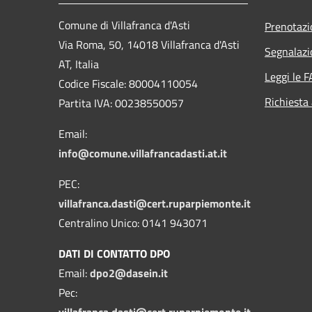
Comune di Villafranca d'Asti
Prenotaz
Via Roma, 50, 14018 Villafranca d'Asti
Segnalazi
AT, Italia
Leggi le 
Codice Fiscale: 80004110054
Richiesta
Partita IVA: 00238550057
Email:
info@comune.villafrancadasti.at.it
PEC:
villafranca.dasti@cert.ruparpiemonte.it
Centralino Unico: 0141 943071
DATI DI CONTATTO DPO
Email:
dpo2@dasein.it
Pec:
villafranca.dasti@cert.ruparpiemonte.it