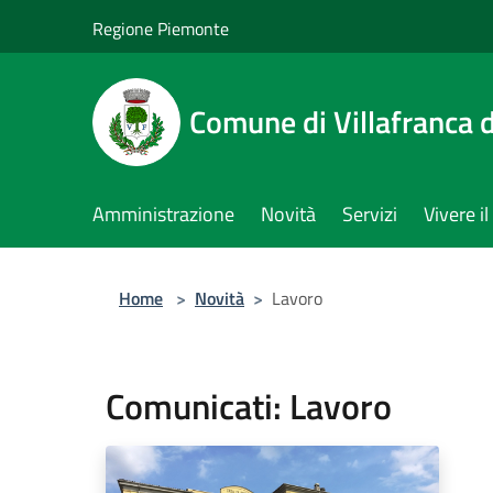
Salta al contenuto principale
Regione Piemonte
Comune di Villafranca d
Amministrazione
Novità
Servizi
Vivere 
Home
>
Novità
>
Lavoro
Comunicati: Lavoro