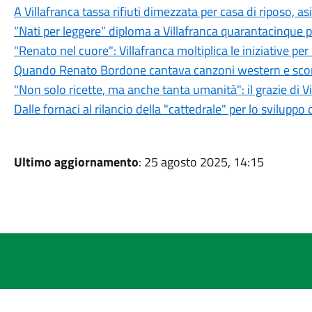
A Villafranca tassa rifiuti dimezzata per casa di riposo, as
“Nati per leggere” diploma a Villafranca quarantacinque pic
"Renato nel cuore": Villafranca moltiplica le iniziative pe
Quando Renato Bordone cantava canzoni western e scorr
"Non solo ricette, ma anche tanta umanità": il grazie di V
Dalle fornaci al rilancio della "cattedrale" per lo sviluppo d
Ultimo aggiornamento
: 25 agosto 2025, 14:15