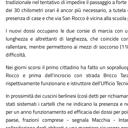
tradizionale nel tentativo di impedire il passaggio a forte v
dei 30 chilometri orari è ancor più necessario, a tutela 
presenza di case e che via San Rocco è vicina alla scuola
I nuovi dossi occupano le due corsie di marcia con u
lunghezza e altrettanti di larghezza, che coincide co
rallentare, mentre permettono ai mezzi di soccorso (118, 
difficoltà.
Nei giorni scorsi il primo cittadino ha fatto un soprallu
Rocco e prima dell'incrocio con strada Bricco Tar
rispettivamente funzionario e istruttore dell'Ufficio Tec
In prossimità dei cuscini berlinesi (così detti per richiamar
stati sistemati i cartelli che ne indicano la presenza e
per un anno funzionamento ed efficacia dei dossi per poi 
paese, frazioni comprese - segnala Macchia - Inta
sollecitazione degli abitanti a una maggiore sicurezza per 