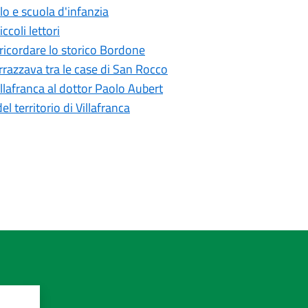
ilo e scuola d'infanzia
coli lettori
r ricordare lo storico Bordone
azzava tra le case di San Rocco
illafranca al dottor Paolo Aubert
el territorio di Villafranca