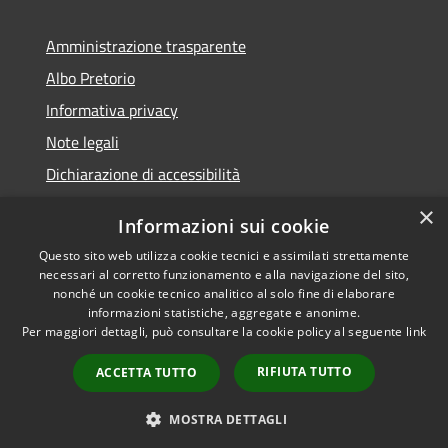
Amministrazione trasparente
Albo Pretorio
Informativa privacy
Note legali
Dichiarazione di accessibilità
×
Informazioni sui cookie
Questo sito web utilizza cookie tecnici e assimilati strettamente
RSS
Comune convenzionato
necessari al corretto funzionamento e alla navigazione del sito,
nonché un cookie tecnico analitico al solo fine di elaborare
Accessibilità
Astigov
informazioni statistiche, aggregate e anonime.
Privacy
Per maggiori dettagli, può consultare la cookie policy al seguente
link
Progetto
|
Convenzione
|
Cookie
Adesioni
Mappa del sito
RIFIUTA TUTTO
ACCETTA TUTTO
•
Accesso redazione
MOSTRA DETTAGLI