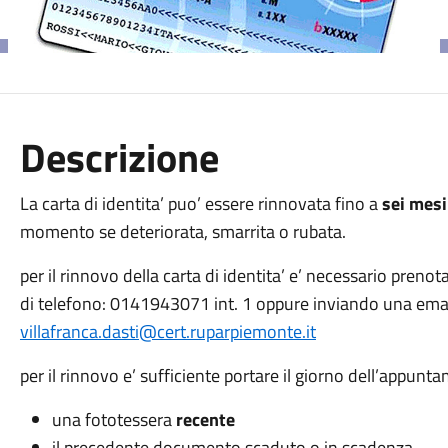
Descrizione
La carta di identita’ puo’ essere rinnovata fino a
sei mesi
momento se deteriorata, smarrita o rubata.
per il rinnovo della carta di identita’ e’ necessario pr
di telefono: 0141943071 int. 1 oppure inviando una email
villafranca.dasti@cert.ruparpiemonte.it
per il rinnovo e’ sufficiente portare il giorno dell’appunt
una fototessera
recente
il precedente documento scaduto o in scadenza