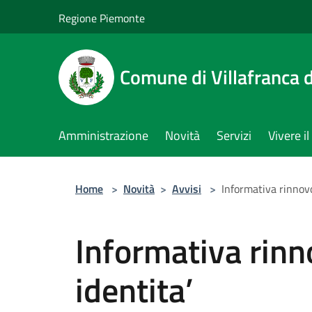
Salta al contenuto principale
Regione Piemonte
Comune di Villafranca d
Amministrazione
Novità
Servizi
Vivere 
Home
>
Novità
>
Avvisi
>
Informativa rinnovo
Informativa rinn
identita’