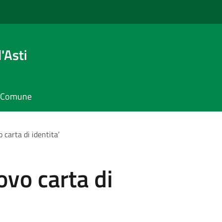
'Asti
il Comune
 carta di identita’
ovo carta di