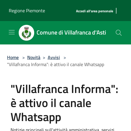
Salta al contenuto principale
|
Regione Piemonte
Accedi all'area personale
Comune di Villafranca d'Asti
Home
>
Novità
>
Avvisi
>
"Villafranca Informa": è attivo il canale Whatsapp
"Villafranca Informa":
è attivo il canale
Whatsapp
Notizie principali sull'attività amministrativa, servizi,