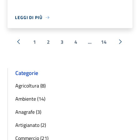
LEGGI DI PIÙ
1
2
3
4
...
14
« Precedente
Successi
Categorie
Agricoltura (8)
Ambiente (14)
Anagrafe (3)
Artigianato (2)
Commercio (21)