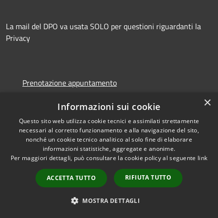
La mail del DPO va usata SOLO per questioni riguardanti la
Privacy
Prenotazione appuntamento
Segnalazione disservizio
×
Informazioni sui cookie
Leggi le FAQ
Questo sito web utilizza cookie tecnici e assimilati strettamente
Richiesta assistenza
necessari al corretto funzionamento e alla navigazione del sito,
nonché un cookie tecnico analitico al solo fine di elaborare
informazioni statistiche, aggregate e anonime.
Per maggiori dettagli, può consultare la cookie policy al seguente
link
Amministrazione trasparente
RIFIUTA TUTTO
ACCETTA TUTTO
Albo Pretorio
MOSTRA DETTAGLI
Informativa privacy