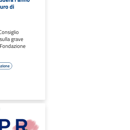
uro di
 Consiglio
sulla grave
a Fondazione
azione