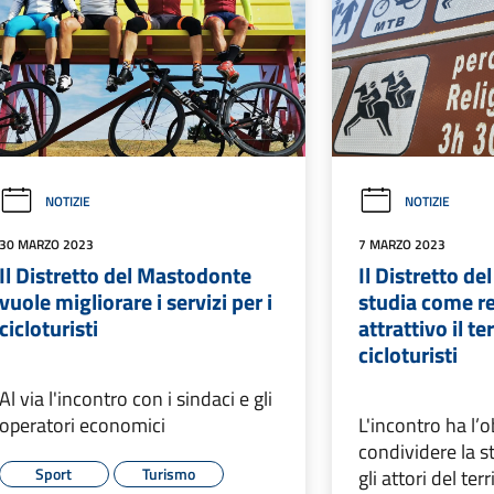
NOTIZIE
NOTIZIE
30 MARZO 2023
7 MARZO 2023
Il Distretto del Mastodonte
Il Distretto d
vuole migliorare i servizi per i
studia come r
cicloturisti
attrattivo il te
cicloturisti
Al via l'incontro con i sindaci e gli
operatori economici
L'incontro ha l’o
condividere la st
Sport
Turismo
gli attori del ter