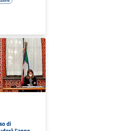
azione
so di
iuderà l'anno